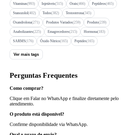
Vitaminas
(993)
Injetáveis
(515)
Orais
(466)
Peptídeos
(465)
Stanozolol
(402)
Todos
(382)
Testosterona
(345)
Oxandrolona
(271)
Produtos Variados
(259)
Produto
(239)
Anabolizantes
(225)
Emagrecedores
(215)
Hormona
(183)
SARMS
(176)
Óxido Nítrico
(165)
Peptides
(165)
Ver mais tags
Perguntas Frequentes
Como comprar?
Clique em Falar no WhatsApp e finalize diretamente pelo
atendimento.
O produto está disponível?
Confirme disponibilidade via WhatsApp.
Qual o prazo de envio?