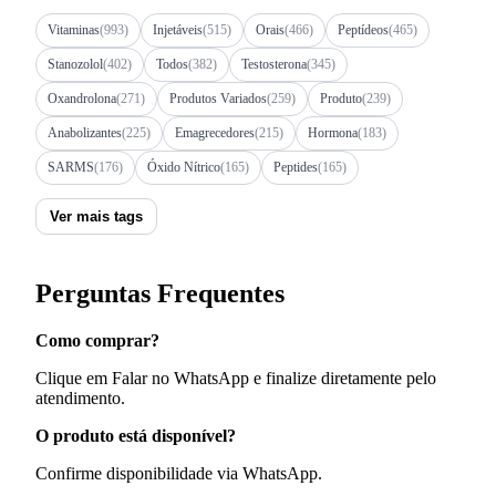
Vitaminas
(993)
Injetáveis
(515)
Orais
(466)
Peptídeos
(465)
Stanozolol
(402)
Todos
(382)
Testosterona
(345)
Oxandrolona
(271)
Produtos Variados
(259)
Produto
(239)
Anabolizantes
(225)
Emagrecedores
(215)
Hormona
(183)
SARMS
(176)
Óxido Nítrico
(165)
Peptides
(165)
Ver mais tags
Perguntas Frequentes
Como comprar?
Clique em Falar no WhatsApp e finalize diretamente pelo
atendimento.
O produto está disponível?
Confirme disponibilidade via WhatsApp.