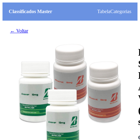
Classificados Master
Tabela
Categorias
← Voltar