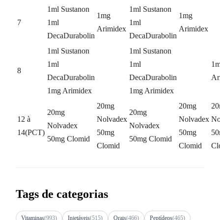
1ml Sustanon
1ml Sustanon
1mg
1mg
7
1ml
1ml
Arimidex
Arimidex
DecaDurabolin
DecaDurabolin
1ml Sustanon
1ml Sustanon
1ml
1ml
1
8
DecaDurabolin
DecaDurabolin
Ar
1mg Arimidex
1mg Arimidex
20mg
20mg
20
20mg
20mg
12 à
Nolvadex
Nolvadex
No
Nolvadex
Nolvadex
14(PCT)
50mg
50mg
50
50mg Clomid
50mg Clomid
Clomid
Clomid
Cl
Tags de categorias
Vitaminas
(993)
Injetáveis
(515)
Orais
(466)
Peptídeos
(465)