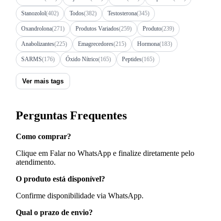
Stanozolol
(402)
Todos
(382)
Testosterona
(345)
Oxandrolona
(271)
Produtos Variados
(259)
Produto
(239)
Anabolizantes
(225)
Emagrecedores
(215)
Hormona
(183)
SARMS
(176)
Óxido Nítrico
(165)
Peptides
(165)
Ver mais tags
Perguntas Frequentes
Como comprar?
Clique em Falar no WhatsApp e finalize diretamente pelo
atendimento.
O produto está disponível?
Confirme disponibilidade via WhatsApp.
Qual o prazo de envio?