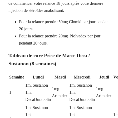
de commencer votre relance 18 jours après votre dernière
injection de stéroïdes anabolisant.
Pour la relance prendre 50mg Clomid par jour pendant
20 jours.
Pour la relance prendre 20mg Nolvadex par jour
pendant 20 jours.
Tableau de cure Prise de Masse Deca /
Sustanon (8 semaines)
Semaine
Lundi
Mardi
Mercredi
Jeudi
Ve
1ml Sustanon
1ml Sustanon
1mg
1mg
1
1ml
1ml
Arimidex
Arimidex
DecaDurabolin
DecaDurabolin
1ml Sustanon
1ml Sustanon
1ml
1ml
1