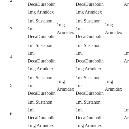
2
DecaDurabolin
DecaDurabolin
Ar
1mg Arimidex
1mg Arimidex
1ml Sustanon
1ml Sustanon
1mg
1mg
3
1ml
1ml
Arimidex
Arimidex
DecaDurabolin
DecaDurabolin
1ml Sustanon
1ml Sustanon
1ml
1ml
1
4
DecaDurabolin
DecaDurabolin
Ar
1mg Arimidex
1mg Arimidex
1ml Sustanon
1ml Sustanon
1mg
1mg
5
1ml
1ml
Arimidex
Arimidex
DecaDurabolin
DecaDurabolin
1ml Sustanon
1ml Sustanon
1ml
1ml
1
6
DecaDurabolin
DecaDurabolin
Ar
1mg Arimidex
1mg Arimidex