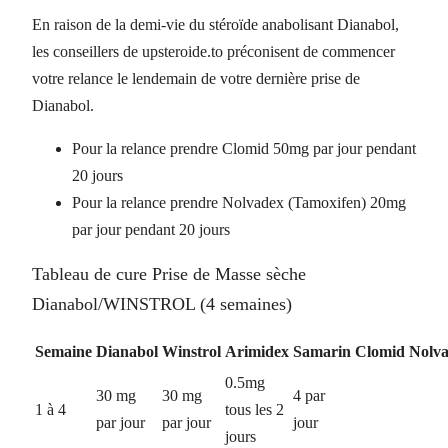
En raison de la demi-vie du stéroïde anabolisant Dianabol,
les conseillers de upsteroide.to préconisent de commencer
votre relance le lendemain de votre dernière prise de
Dianabol.
Pour la relance prendre Clomid 50mg par jour pendant
20 jours
Pour la relance prendre Nolvadex (Tamoxifen) 20mg
par jour pendant 20 jours
Tableau de cure Prise de Masse sèche
Dianabol/WINSTROL (4 semaines)
Semaine
Dianabol
Winstrol
Arimidex
Samarin
Clomid
Nolv
0.5mg
30 mg
30 mg
4 par
1 à 4
tous les 2
par jour
par jour
jour
jours