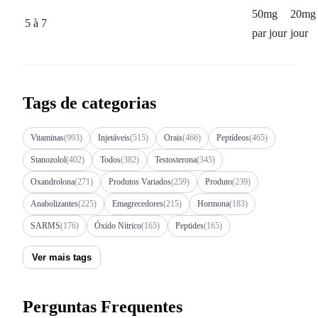
50mg
20mg 
5 à 7
par jour
jour
Tags de categorias
Vitaminas
(993)
Injetáveis
(515)
Orais
(466)
Peptídeos
(465)
Stanozolol
(402)
Todos
(382)
Testosterona
(345)
Oxandrolona
(271)
Produtos Variados
(259)
Produto
(239)
Anabolizantes
(225)
Emagrecedores
(215)
Hormona
(183)
SARMS
(176)
Óxido Nítrico
(165)
Peptides
(165)
Ver mais tags
Perguntas Frequentes