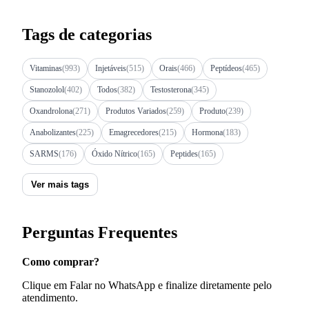
Tags de categorias
Vitaminas
(993)
Injetáveis
(515)
Orais
(466)
Peptídeos
(465)
Stanozolol
(402)
Todos
(382)
Testosterona
(345)
Oxandrolona
(271)
Produtos Variados
(259)
Produto
(239)
Anabolizantes
(225)
Emagrecedores
(215)
Hormona
(183)
SARMS
(176)
Óxido Nítrico
(165)
Peptides
(165)
Ver mais tags
Perguntas Frequentes
Como comprar?
Clique em Falar no WhatsApp e finalize diretamente pelo
atendimento.