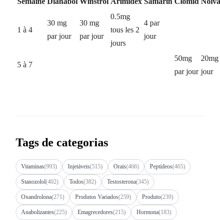
Semaine
Dianabol
Winstrol
Arimidex
Samarin
Clomid
Nolv
0.5mg
30 mg
30 mg
4 par
1 à 4
tous les 2
par jour
par jour
jour
jours
50mg
20mg 
5 à 7
par jour
jour
Tags de categorias
Vitaminas
(993)
Injetáveis
(515)
Orais
(466)
Peptídeos
(465)
Stanozolol
(402)
Todos
(382)
Testosterona
(345)
Oxandrolona
(271)
Produtos Variados
(259)
Produto
(239)
Anabolizantes
(225)
Emagrecedores
(215)
Hormona
(183)