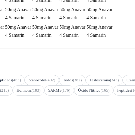
4 Samarin
4 Samarin
4 Samarin
4 Samarin
ar
50mg Anavar
50mg Anavar
50mg Anavar
50mg Anavar
4 Samarin
4 Samarin
4 Samarin
4 Samarin
ar
50mg Anavar
50mg Anavar
50mg Anavar
50mg Anavar
4 Samarin
4 Samarin
4 Samarin
4 Samarin
ptídeos
(465)
Stanozolol
(402)
Todos
(382)
Testosterona
(345)
Oxan
(215)
Hormona
(183)
SARMS
(176)
Óxido Nítrico
(165)
Peptides
(1