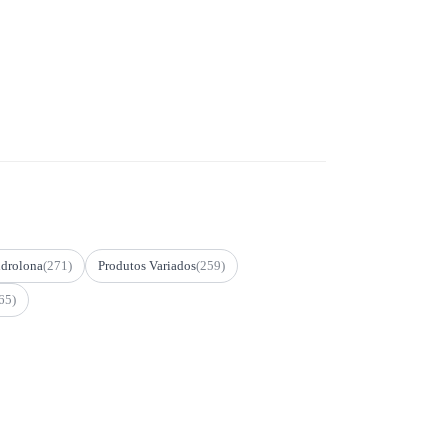
drolona
(271)
Produtos Variados
(259)
65)