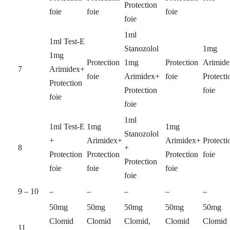
Protection
foie
foie
foie
foie
1ml
1ml Test-E
Stanozolol
1mg
1mg
Protection
1mg
Protection
Arimid
7
Arimidex+
foie
Arimidex+
foie
Protecti
Protection
Protection
foie
foie
foie
1ml
1ml Test-E
1mg
1mg
Stanozolol
+
Arimidex+
Arimidex+
Protecti
8
+
Protection
Protection
Protection
foie
Protection
foie
foie
foie
foie
9 – 10
–
–
–
–
–
50mg
50mg
50mg
50mg
50mg
Clomid
Clomid
Clomid,
Clomid
Clomid
11