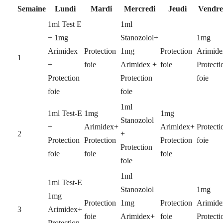
Semaine
Lundi
Mardi
Mercredi
Jeudi
Vendre
1ml Test E
1ml
+ 1mg
Stanozolol+
1mg
Arimidex
Protection
1mg
Protection
Arimid
1
+
foie
Arimidex +
foie
Protecti
Protection
Protection
foie
foie
foie
1ml
1ml Test-E
1mg
1mg
Stanozolol
+
Arimidex+
Arimidex+
Protecti
2
+
Protection
Protection
Protection
foie
Protection
foie
foie
foie
foie
1ml
1ml Test-E
Stanozolol
1mg
1mg
Protection
1mg
Protection
Arimid
3
Arimidex+
foie
Arimidex+
foie
Protecti
Protection