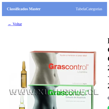
Classificados Master
Tabela
Categorias
← Voltar