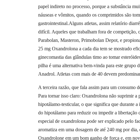
papel indireto no processo, porque a substância mu
náuseas e vômitos, quando os comprimidos são tomad
gastrointestinal.Alguns atletas, assim relatório dia
difícil. Aqueles que trabalham fora de competição
Parabolan, Masteron, Primobolan Depot, e propionat
25 mg Oxandrolona a cada dia tem se mostrado efica
ginecomastia das glândulas timo ao tomar esteróide
pilha é uma alternativa bem-vinda para este grupo d
Anadrol. Atletas com mais de 40 devem predomina
A terceira razão, que fala assim para um consumo 
Para tornar isso claro: Oxandrolona não suprimir 
hipotálamo-testicular, o que significa que durante a
do hipotálamo para reduzir ou impedir a libertaçã
especial de oxandrolona pode ser explicado pelo f
aromatiza em uma dosagem de até 240 mg por dia, e
Oxandrolone em um bom ganho de força e, em noviç