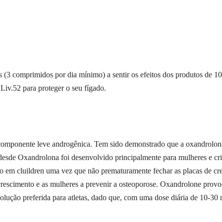
 (3 comprimidos por dia mínimo) a sentir os efeitos dos produtos de 1
iv.52 para proteger o seu fígado.
componente leve androgênica. Tem sido demonstrado que a oxandrolon
o desde Oxandrolona foi desenvolvido principalmente para mulheres e c
em cluildren uma vez que não prematuramente fechar as placas de cres
crescimento e as mulheres a prevenir a osteoporose. Oxandrolone provoc
 solução preferida para atletas, dado que, com uma dose diária de 10-3