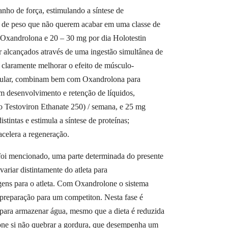
anho de força, estimulando a síntese de
res de peso que não querem acabar em uma classe de
e Oxandrolona e 20 – 30 mg por dia Holotestin
 alcançados através de uma ingestão simultânea de
claramente melhorar o efeito de músculo-
ticular, combinam bem com Oxandrolona para
m desenvolvimento e retenção de líquidos,
 Testoviron Ethanate 250) / semana, e 25 mg
tintas e estimula a síntese de proteínas;
acelera a regeneração.
foi mencionado, uma parte determinada do presente
riar distintamente do atleta para
agens para o atleta. Com Oxandrolone o sistema
 preparação para um competiton. Nesta fase é
o para armazenar água, mesmo que a dieta é reduzida
one si não quebrar a gordura, que desempenha um