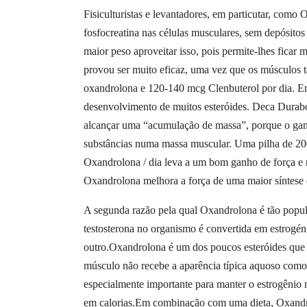
Fisiculturistas e levantadores, em particutar, como
fosfocreatina nas células musculares, sem depósito
maior peso aproveitar isso, pois permite-lhes fica
provou ser muito eficaz, uma vez que os músculos 
oxandrolona e 120-140 mcg Clenbuterol por dia. Em
desenvolvimento de muitos esteróides. Deca Durabo
alcançar uma “acumulação de massa”, porque o ganho
substâncias numa massa muscular. Uma pilha de 20
Oxandrolona / dia leva a um bom ganho de força e ma
Oxandrolona melhora a força de uma maior síntese de
A segunda razão pela qual Oxandrolona é tão popu
testosterona no organismo é convertida em estrogén
outro.Oxandrolona é um dos poucos esteróides que n
músculo não recebe a aparência típica aquoso como 
especialmente importante para manter o estrogênio 
em calorias.Em combinação com uma dieta, Oxandro