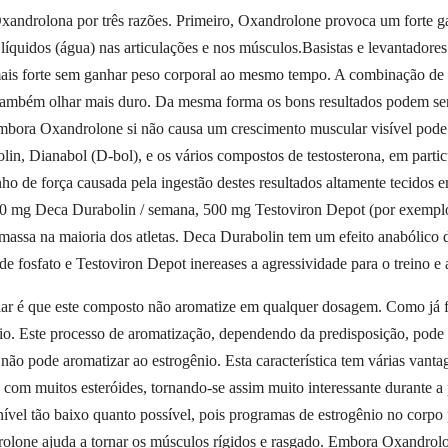
 Oxandrolona por três razões. Primeiro, Oxandrolone provoca um forte g
s líquidos (água) nas articulações e nos músculos.Basistas e levantado
r mais forte sem ganhar peso corporal ao mesmo tempo. A combinação d
também olhar mais duro. Da mesma forma os bons resultados podem ser
bora Oxandrolone si não causa um crescimento muscular visível pode 
lin, Dianabol (D-bol), e os vários compostos de testosterona, em par
 de força causada pela ingestão destes resultados altamente tecidos e
0 mg Deca Durabolin / semana, 500 mg Testoviron Depot (por exemplo
ssa na maioria dos atletas. Deca Durabolin tem um efeito anabólico dis
 fosfato e Testoviron Depot inereases a agressividade para o treino e 
lar é que este composto não aromatize em qualquer dosagem. Como já 
io. Este processo de aromatização, dependendo da predisposição, pode va
ão pode aromatizar ao estrogênio. Esta característica tem várias vant
com muitos esteróides, tornando-se assim muito interessante durante a
nível tão baixo quanto possível, pois programas de estrogênio no corp
lone ajuda a tornar os músculos rígidos e rasgado. Embora Oxandrol