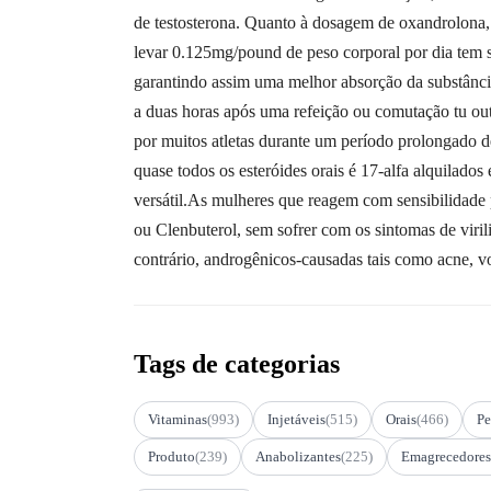
de testosterona. Quanto à dosagem de oxandrolona,
levar 0.125mg/pound de peso corporal por dia tem s
garantindo assim uma melhor absorção da substânci
a duas horas após uma refeição ou comutação tu ou
por muitos atletas durante um período prolongado 
quase todos os esteróides orais é 17-alfa alquilados
versátil.As mulheres que reagem com sensibilidade
ou Clenbuterol, sem sofrer com os sintomas de viril
contrário, androgênicos-causadas tais como acne, vo
Tags de categorias
Vitaminas
(993)
Injetáveis
(515)
Orais
(466)
Pe
Produto
(239)
Anabolizantes
(225)
Emagrecedores