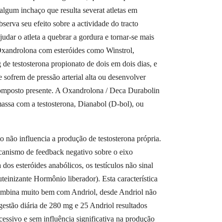
algum inchaço que resulta severat atletas em
erva seu efeito sobre a actividade do tracto
judar o atleta a quebrar a gordura e tornar-se mais
 Oxandrolona com esteróides como Winstrol,
de testosterona propionato de dois em dois dias, e
sofrem de pressão arterial alta ou desenvolver
 composto presente. A Oxandrolona / Deca Durabolin
massa com a testosterona, Dianabol (D-bol), ou
não influencia a produção de testosterona própria.
canismo de feedback negativo sobre o eixo
dos esteróides anabólicos, os testículos não sinal
inizante Hormônio liberador). Esta característica
 combina muito bem com Andriol, desde Andriol não
estão diária de 280 mg e 25 Andriol resultados
sivo e sem influência significativa na produção