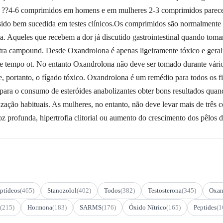
 ??4-6 comprimidos em homens e em mulheres 2-3 comprimidos parece t
ido bem sucedida em testes clínicos.Os comprimidos são normalmente to
a. Aqueles que recebem a dor já discutido gastrointestinal quando to
tra campound. Desde Oxandrolona é apenas ligeiramente tóxico e geralm
de tempo ot. No entanto Oxandrolona não deve ser tomado durante vári
 e, portanto, o fígado tóxico. Oxandrolona é um remédio para todos os f
 para o consumo de esteróides anabolizantes obter bons resultados qua
ização habituais. As mulheres, no entanto, não deve levar mais de três 
z profunda, hipertrofia clitorial ou aumento do crescimento dos pêlos 
ptídeos
(465)
Stanozolol
(402)
Todos
(382)
Testosterona
(345)
Oxan
(215)
Hormona
(183)
SARMS
(176)
Óxido Nítrico
(165)
Peptides
(1