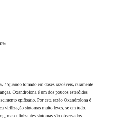
00%.
a, ??quando tomado em doses razoáveis, raramente
rianças. Oxandrolona é um dos poucos esteróides
cimento epifisário. Por esta razão Oxandrolona é
a virilização sintomas muito leves, se em tudo.
0 mg, masculinizantes sintomas são observados