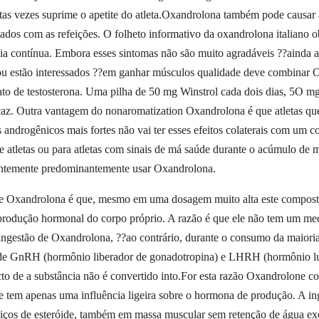
itas vezes suprime o apetite do atleta.Oxandrolona também pode causar 
os com as refeições. O folheto informativo da oxandrolona italiano obs
rréia contínua. Embora esses sintomas não são muito agradáveis ??ainda a
, ou estão interessados ??em ganhar músculos qualidade deve combinar
o de testosterona. Uma pilha de 50 mg Winstrol cada dois dias, 5O mg 
z. Outra vantagem do nonaromatization Oxandrolona é que atletas que 
s androgênicos mais fortes não vai ter esses efeitos colaterais com um
e atletas ou para atletas com sinais de má saúde durante o acúmulo de 
ntemente predominantemente usar Oxandrolona.
de Oxandrolona é que, mesmo em uma dosagem muito alta este composto 
a produção hormonal do corpo próprio. A razão é que ele não tem um me
 ingestão de Oxandrolona, ??ao contrário, durante o consumo da maioria 
o de GnRH (hormônio liberador de gonadotropina) e LHRH (hormônio lute
acto de a substância não é convertido into.For esta razão Oxandrolone
 tem apenas uma influência ligeira sobre o hormona de produção. A ing
os de esteróide, também em massa muscular sem retenção de água exces