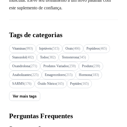
muscular. Eleve seu treinamento a um novo patamar com
este suplemento de confiança.
Tags de categorias
Vitaminas
(993)
Injetáveis
(515)
Orais
(466)
Peptídeos
(465)
Stanozolol
(402)
Todos
(382)
Testosterona
(345)
Oxandrolona
(271)
Produtos Variados
(259)
Produto
(239)
Anabolizantes
(225)
Emagrecedores
(215)
Hormona
(183)
SARMS
(176)
Óxido Nítrico
(165)
Peptides
(165)
Ver mais tags
Perguntas Frequentes