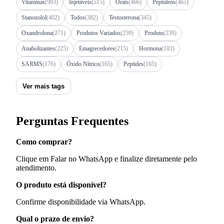
Vitaminas
(993)
Injetáveis
(515)
Orais
(466)
Peptídeos
(465)
Stanozolol
(402)
Todos
(382)
Testosterona
(345)
Oxandrolona
(271)
Produtos Variados
(259)
Produto
(239)
Anabolizantes
(225)
Emagrecedores
(215)
Hormona
(183)
SARMS
(176)
Óxido Nítrico
(165)
Peptides
(165)
Ver mais tags
Perguntas Frequentes
Como comprar?
Clique em Falar no WhatsApp e finalize diretamente pelo
atendimento.
O produto está disponível?
Confirme disponibilidade via WhatsApp.
Qual o prazo de envio?