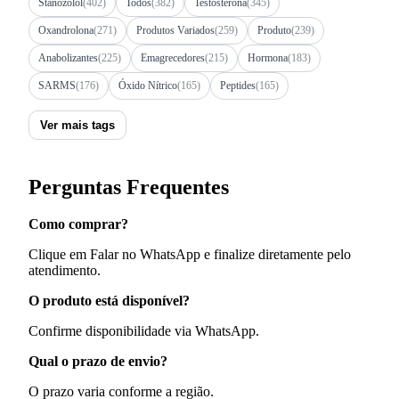
Stanozolol
(402)
Todos
(382)
Testosterona
(345)
Oxandrolona
(271)
Produtos Variados
(259)
Produto
(239)
Anabolizantes
(225)
Emagrecedores
(215)
Hormona
(183)
SARMS
(176)
Óxido Nítrico
(165)
Peptides
(165)
Ver mais tags
Perguntas Frequentes
Como comprar?
Clique em Falar no WhatsApp e finalize diretamente pelo
atendimento.
O produto está disponível?
Confirme disponibilidade via WhatsApp.
Qual o prazo de envio?
O prazo varia conforme a região.