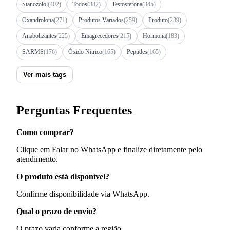
Stanozolol
(402)
Todos
(382)
Testosterona
(345)
Oxandrolona
(271)
Produtos Variados
(259)
Produto
(239)
Anabolizantes
(225)
Emagrecedores
(215)
Hormona
(183)
SARMS
(176)
Óxido Nítrico
(165)
Peptides
(165)
Ver mais tags
Perguntas Frequentes
Como comprar?
Clique em Falar no WhatsApp e finalize diretamente pelo
atendimento.
O produto está disponível?
Confirme disponibilidade via WhatsApp.
Qual o prazo de envio?
O prazo varia conforme a região.