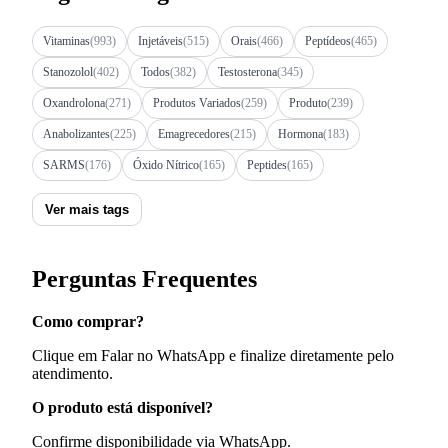
Vitaminas
(993)
Injetáveis
(515)
Orais
(466)
Peptídeos
(465)
Stanozolol
(402)
Todos
(382)
Testosterona
(345)
Oxandrolona
(271)
Produtos Variados
(259)
Produto
(239)
Anabolizantes
(225)
Emagrecedores
(215)
Hormona
(183)
SARMS
(176)
Óxido Nítrico
(165)
Peptides
(165)
Ver mais tags
Perguntas Frequentes
Como comprar?
Clique em Falar no WhatsApp e finalize diretamente pelo
atendimento.
O produto está disponível?
Confirme disponibilidade via WhatsApp.