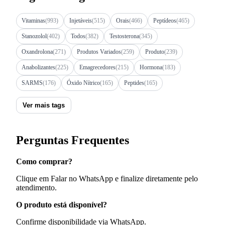
Vitaminas
(993)
Injetáveis
(515)
Orais
(466)
Peptídeos
(465)
Stanozolol
(402)
Todos
(382)
Testosterona
(345)
Oxandrolona
(271)
Produtos Variados
(259)
Produto
(239)
Anabolizantes
(225)
Emagrecedores
(215)
Hormona
(183)
SARMS
(176)
Óxido Nítrico
(165)
Peptides
(165)
Ver mais tags
Perguntas Frequentes
Como comprar?
Clique em Falar no WhatsApp e finalize diretamente pelo
atendimento.
O produto está disponível?
Confirme disponibilidade via WhatsApp.