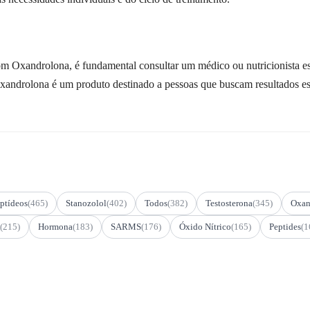
om Oxandrolona, é fundamental consultar um médico ou nutricionista es
xandrolona é um produto destinado a pessoas que buscam resultados esp
ptídeos
(465)
Stanozolol
(402)
Todos
(382)
Testosterona
(345)
Oxan
(215)
Hormona
(183)
SARMS
(176)
Óxido Nítrico
(165)
Peptides
(1