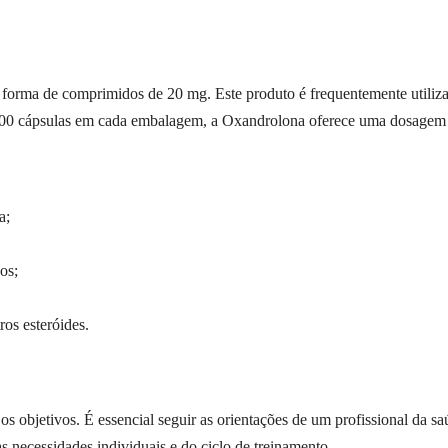
orma de comprimidos de 20 mg. Este produto é frequentemente utilizad
 100 cápsulas em cada embalagem, a Oxandrolona oferece uma dosagem 
a;
os;
os esteróides.
 objetivos. É essencial seguir as orientações de um profissional da sa
necessidades individuais e do ciclo de treinamento.