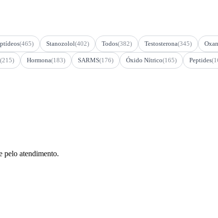
ptídeos
(465)
Stanozolol
(402)
Todos
(382)
Testosterona
(345)
Oxan
(215)
Hormona
(183)
SARMS
(176)
Óxido Nítrico
(165)
Peptides
(1
e pelo atendimento.