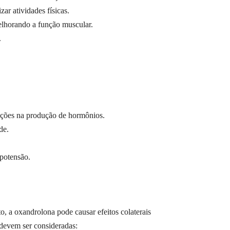
ar atividades físicas.
elhorando a função muscular.
.
rações na produção de hormônios.
de.
ipotensão.
, a oxandrolona pode causar efeitos colaterais
 devem ser consideradas: