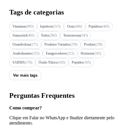
Tags de categorias
Vitaminas
(993)
Injetáveis
(515)
Orais
(466)
Peptídeos
(465)
Stanozolol
(402)
Todos
(382)
Testosterona
(345)
Oxandrolona
(271)
Produtos Variados
(259)
Produto
(239)
Anabolizantes
(225)
Emagrecedores
(215)
Hormona
(183)
SARMS
(176)
Óxido Nítrico
(165)
Peptides
(165)
Ver mais tags
Perguntas Frequentes
Como comprar?
Clique em Falar no WhatsApp e finalize diretamente pelo
atendimento.