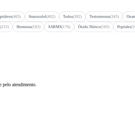
ptídeos
(465)
Stanozolol
(402)
Todos
(382)
Testosterona
(345)
Oxan
(215)
Hormona
(183)
SARMS
(176)
Óxido Nítrico
(165)
Peptides
(1
e pelo atendimento.