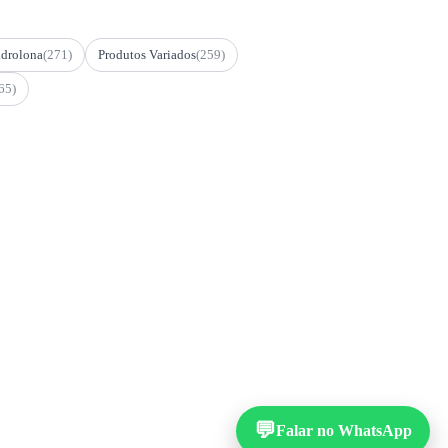
drolona
(271)
Produtos Variados
(259)
65)
💬
Falar no WhatsApp