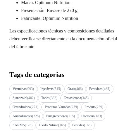
Marca: Optimum Nutrition
Presentación: Envase de 270 g
Fabricante: Optimum Nutrition
Las especificaciones técnicas y composiciones detalladas
deben verificarse directamente en la documentación oficial
del fabricante.
Tags de categorias
Vitaminas
(993)
Injetáveis
(515)
Orais
(466)
Peptídeos
(465)
Stanozolol
(402)
Todos
(382)
Testosterona
(345)
Oxandrolona
(271)
Produtos Variados
(259)
Produto
(239)
Anabolizantes
(225)
Emagrecedores
(215)
Hormona
(183)
SARMS
(176)
Óxido Nítrico
(165)
Peptides
(165)