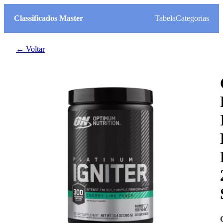
Classificados Master
Tabela
Categorias
← Voltar