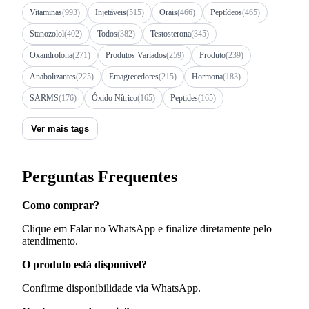
Vitaminas
(993)
Injetáveis
(515)
Orais
(466)
Peptídeos
(465)
Stanozolol
(402)
Todos
(382)
Testosterona
(345)
Oxandrolona
(271)
Produtos Variados
(259)
Produto
(239)
Anabolizantes
(225)
Emagrecedores
(215)
Hormona
(183)
SARMS
(176)
Óxido Nítrico
(165)
Peptides
(165)
Ver mais tags
Perguntas Frequentes
Como comprar?
Clique em Falar no WhatsApp e finalize diretamente pelo
atendimento.
O produto está disponível?
Confirme disponibilidade via WhatsApp.