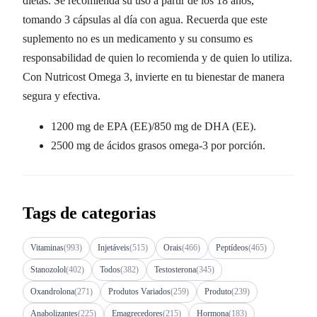
dietas. Se recomienda su uso a partir de los 18 años,
tomando 3 cápsulas al día con agua. Recuerda que este
suplemento no es un medicamento y su consumo es
responsabilidad de quien lo recomienda y de quien lo utiliza.
Con Nutricost Omega 3, invierte en tu bienestar de manera
segura y efectiva.
1200 mg de EPA (EE)/850 mg de DHA (EE).
2500 mg de ácidos grasos omega-3 por porción.
Tags de categorias
Vitaminas
(993)
Injetáveis
(515)
Orais
(466)
Peptídeos
(465)
Stanozolol
(402)
Todos
(382)
Testosterona
(345)
Oxandrolona
(271)
Produtos Variados
(259)
Produto
(239)
Anabolizantes
(225)
Emagrecedores
(215)
Hormona
(183)