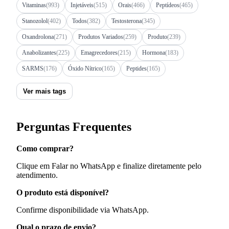
Vitaminas
(993)
Injetáveis
(515)
Orais
(466)
Peptídeos
(465)
Stanozolol
(402)
Todos
(382)
Testosterona
(345)
Oxandrolona
(271)
Produtos Variados
(259)
Produto
(239)
Anabolizantes
(225)
Emagrecedores
(215)
Hormona
(183)
SARMS
(176)
Óxido Nítrico
(165)
Peptides
(165)
Ver mais tags
Perguntas Frequentes
Como comprar?
Clique em Falar no WhatsApp e finalize diretamente pelo
atendimento.
O produto está disponível?
Confirme disponibilidade via WhatsApp.
Qual o prazo de envio?