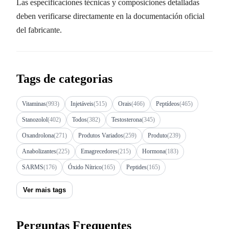
Las especificaciones técnicas y composiciones detalladas
deben verificarse directamente en la documentación oficial
del fabricante.
Tags de categorias
Vitaminas
(993)
Injetáveis
(515)
Orais
(466)
Peptídeos
(465)
Stanozolol
(402)
Todos
(382)
Testosterona
(345)
Oxandrolona
(271)
Produtos Variados
(259)
Produto
(239)
Anabolizantes
(225)
Emagrecedores
(215)
Hormona
(183)
SARMS
(176)
Óxido Nítrico
(165)
Peptides
(165)
Ver mais tags
Perguntas Frequentes