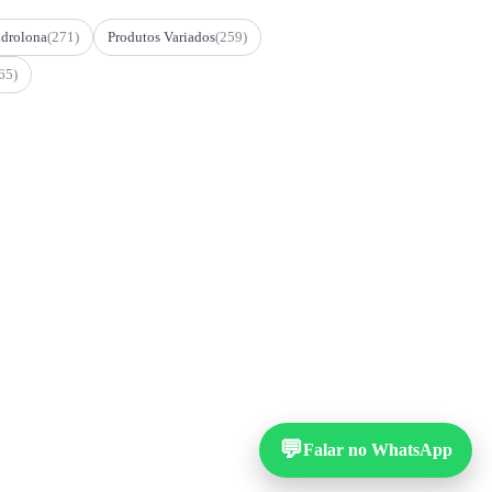
drolona
(271)
Produtos Variados
(259)
65)
💬
Falar no WhatsApp