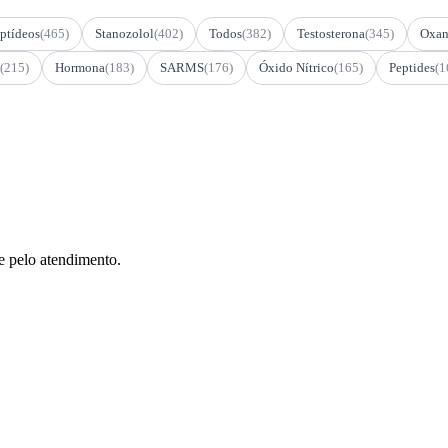
ptídeos
(465)
Stanozolol
(402)
Todos
(382)
Testosterona
(345)
Oxan
(215)
Hormona
(183)
SARMS
(176)
Óxido Nítrico
(165)
Peptides
(1
e pelo atendimento.