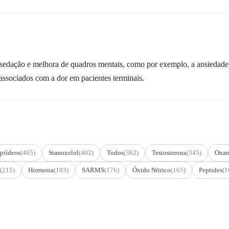
edação e melhora de quadros mentais, como por exemplo, a ansiedade e
, associados com a dor em pacientes terminais.
ptídeos
(465)
Stanozolol
(402)
Todos
(382)
Testosterona
(345)
Oxan
(215)
Hormona
(183)
SARMS
(176)
Óxido Nítrico
(165)
Peptides
(1