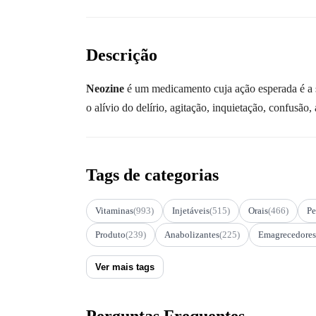
Descrição
Neozine
é um medicamento cuja ação esperada é a s
o alívio do delírio, agitação, inquietação, confusão
Tags de categorias
Vitaminas
(993)
Injetáveis
(515)
Orais
(466)
Pe
Produto
(239)
Anabolizantes
(225)
Emagrecedores
Ver mais tags
Perguntas Frequentes