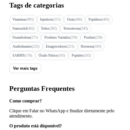
Tags de categorias
Vitaminas
(993)
Injetáveis
(515)
Orais
(466)
Peptídeos
(465)
Stanozolol
(402)
Todos
(382)
Testosterona
(345)
Oxandrolona
(271)
Produtos Variados
(259)
Produto
(239)
Anabolizantes
(225)
Emagrecedores
(215)
Hormona
(183)
SARMS
(176)
Óxido Nítrico
(165)
Peptides
(165)
Ver mais tags
Perguntas Frequentes
Como comprar?
Clique em Falar no WhatsApp e finalize diretamente pelo
atendimento.
O produto está disponível?