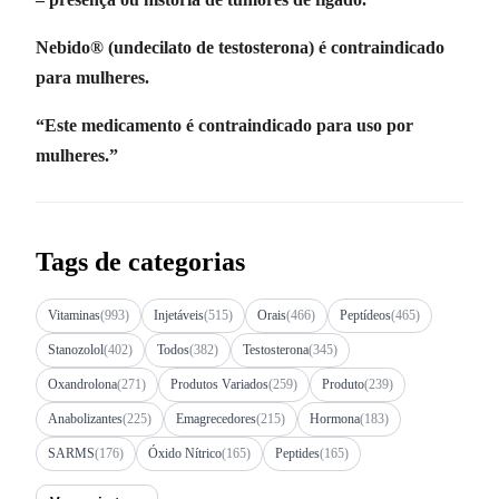
Nebido® (undecilato de testosterona) é contraindicado
para mulheres.
“Este medicamento é contraindicado para uso por
mulheres.”
Tags de categorias
Vitaminas
(993)
Injetáveis
(515)
Orais
(466)
Peptídeos
(465)
Stanozolol
(402)
Todos
(382)
Testosterona
(345)
Oxandrolona
(271)
Produtos Variados
(259)
Produto
(239)
Anabolizantes
(225)
Emagrecedores
(215)
Hormona
(183)
SARMS
(176)
Óxido Nítrico
(165)
Peptides
(165)