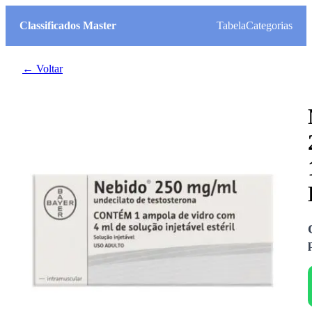
Classificados Master
Tabela
Categorias
← Voltar