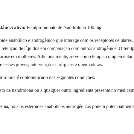
tância ativa:
Fenilpropionato de Nandrolona 100 mg
oide anabólico e androgênico que interage com os receptores celulares
 retenção de líquidos em comparação com outros androgênios. O fenilp
porose em mulheres. Adicionalmente, serve como terapia complementar 
 lesões graves, intervenções cirúrgicas e queimaduras.
drolona é contraindicado nas seguintes condições:
nato de nandrolona ou a qualquer outro ingrediente presente no medicam
a, pois os esteroides anabólicos androgênicos podem potencialmente e