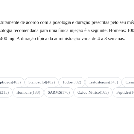
tritamente de acordo com a posologia e duração prescritas pelo seu mé
sologia recomendada para uma única injeção é a seguinte: Homens: 10
00 mg. A duração típica da administração varia de 4 a 8 semanas.
ptídeos
(465)
Stanozolol
(402)
Todos
(382)
Testosterona
(345)
Oxan
(215)
Hormona
(183)
SARMS
(176)
Óxido Nítrico
(165)
Peptides
(1