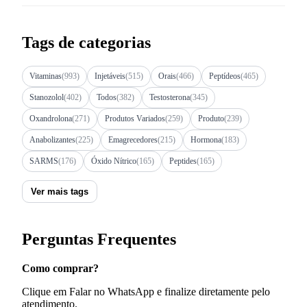
Tags de categorias
Vitaminas
(993)
Injetáveis
(515)
Orais
(466)
Peptídeos
(465)
Stanozolol
(402)
Todos
(382)
Testosterona
(345)
Oxandrolona
(271)
Produtos Variados
(259)
Produto
(239)
Anabolizantes
(225)
Emagrecedores
(215)
Hormona
(183)
SARMS
(176)
Óxido Nítrico
(165)
Peptides
(165)
Ver mais tags
Perguntas Frequentes
Como comprar?
Clique em Falar no WhatsApp e finalize diretamente pelo
atendimento.