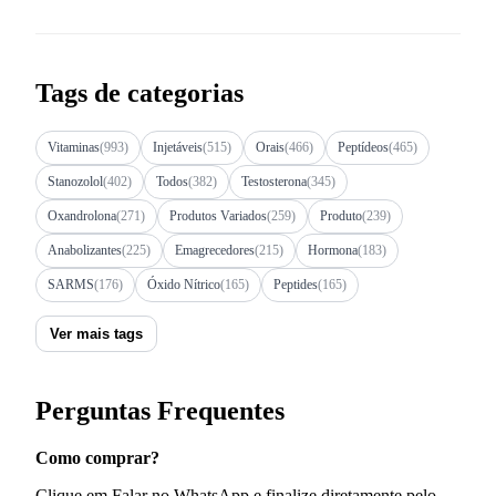
Tags de categorias
Vitaminas
(993)
Injetáveis
(515)
Orais
(466)
Peptídeos
(465)
Stanozolol
(402)
Todos
(382)
Testosterona
(345)
Oxandrolona
(271)
Produtos Variados
(259)
Produto
(239)
Anabolizantes
(225)
Emagrecedores
(215)
Hormona
(183)
SARMS
(176)
Óxido Nítrico
(165)
Peptides
(165)
Ver mais tags
Perguntas Frequentes
Como comprar?
Clique em Falar no WhatsApp e finalize diretamente pelo