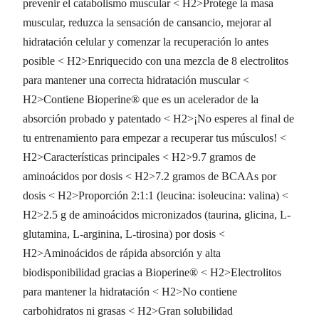
prevenir el catabolismo muscular < H2>Protege la masa
muscular, reduzca la sensación de cansancio, mejorar al
hidratación celular y comenzar la recuperación lo antes
posible < H2>Enriquecido con una mezcla de 8 electrolitos
para mantener una correcta hidratación muscular <
H2>Contiene Bioperine® que es un acelerador de la
absorción probado y patentado < H2>¡No esperes al final de
tu entrenamiento para empezar a recuperar tus músculos! <
H2>Características principales < H2>9.7 gramos de
aminoácidos por dosis < H2>7.2 gramos de BCAAs por
dosis < H2>Proporción 2:1:1 (leucina: isoleucina: valina) <
H2>2.5 g de aminoácidos micronizados (taurina, glicina, L-
glutamina, L-arginina, L-tirosina) por dosis <
H2>Aminoácidos de rápida absorción y alta
biodisponibilidad gracias a Bioperine® < H2>Electrolitos
para mantener la hidratación < H2>No contiene
carbohidratos ni grasas < H2>Gran solubilidad