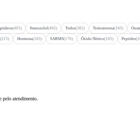
ptídeos
(465)
Stanozolol
(402)
Todos
(382)
Testosterona
(345)
Oxan
(215)
Hormona
(183)
SARMS
(176)
Óxido Nítrico
(165)
Peptides
(1
e pelo atendimento.