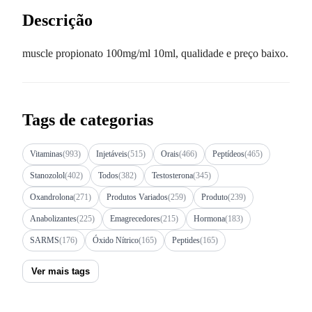
Descrição
muscle propionato 100mg/ml 10ml, qualidade e preço baixo.
Tags de categorias
Vitaminas
(993)
Injetáveis
(515)
Orais
(466)
Peptídeos
(465)
Stanozolol
(402)
Todos
(382)
Testosterona
(345)
Oxandrolona
(271)
Produtos Variados
(259)
Produto
(239)
Anabolizantes
(225)
Emagrecedores
(215)
Hormona
(183)
SARMS
(176)
Óxido Nítrico
(165)
Peptides
(165)
Ver mais tags