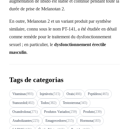
augmentation de libido est stable et continue pendant toute la
durée de prise de Melanotan 2.
En outre, Melanotan 2 et un variant produit par synthèse
similaire, connu sous le nom PT-141, a été étudiée en détail
comme remède pour le traitement du dysfonctionnement
sexuel ; en particulier, le
dysfonctionnement érectile
masculin
.
Tags de categorias
Vitaminas
(993)
Injetáveis
(515)
Orais
(466)
Peptídeos
(465)
Stanozolol
(402)
Todos
(382)
Testosterona
(345)
Oxandrolona
(271)
Produtos Variados
(259)
Produto
(239)
Anabolizantes
(225)
Emagrecedores
(215)
Hormona
(183)