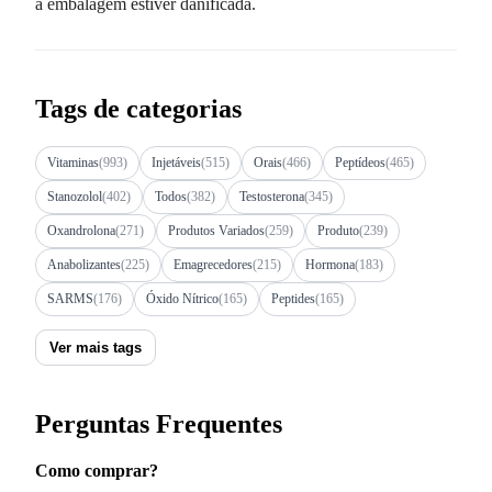
a embalagem estiver danificada.
Tags de categorias
Vitaminas
(993)
Injetáveis
(515)
Orais
(466)
Peptídeos
(465)
Stanozolol
(402)
Todos
(382)
Testosterona
(345)
Oxandrolona
(271)
Produtos Variados
(259)
Produto
(239)
Anabolizantes
(225)
Emagrecedores
(215)
Hormona
(183)
SARMS
(176)
Óxido Nítrico
(165)
Peptides
(165)
Ver mais tags
Perguntas Frequentes
Como comprar?