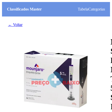
Classificados Master
Tabela
Categorias
← Voltar