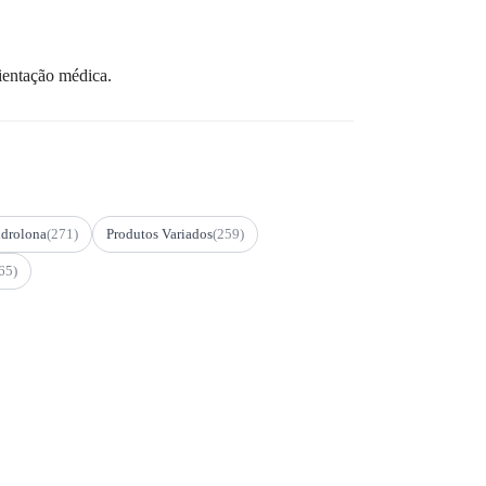
ientação médica.
drolona
(271)
Produtos Variados
(259)
65)