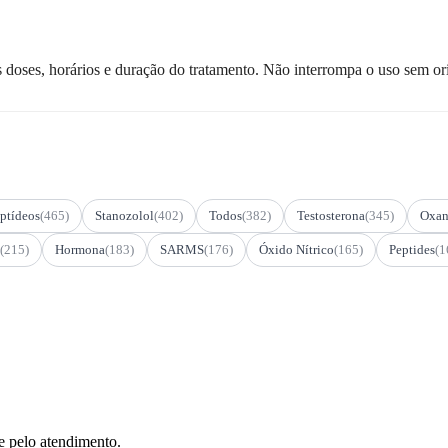
 doses, horários e duração do tratamento. Não interrompa o uso sem or
ptídeos
(465)
Stanozolol
(402)
Todos
(382)
Testosterona
(345)
Oxan
(215)
Hormona
(183)
SARMS
(176)
Óxido Nítrico
(165)
Peptides
(1
e pelo atendimento.