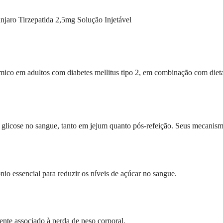
jaro Tirzepatida 2,5mg Solução Injetável
mico em adultos com diabetes mellitus tipo 2, em combinação com dieta 
 glicose no sangue, tanto em jejum quanto pós-refeição. Seus mecanis
io essencial para reduzir os níveis de açúcar no sangue.
ente associado à perda de peso corporal.