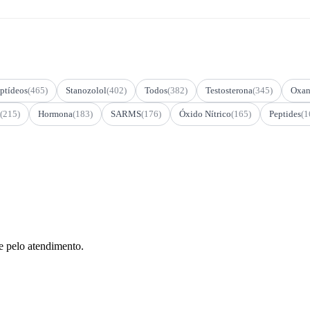
ptídeos
(465)
Stanozolol
(402)
Todos
(382)
Testosterona
(345)
Oxan
(215)
Hormona
(183)
SARMS
(176)
Óxido Nítrico
(165)
Peptides
(1
e pelo atendimento.