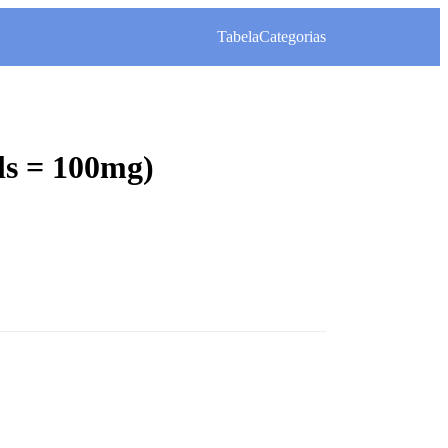
Tabela
Categorias
ls = 100mg)