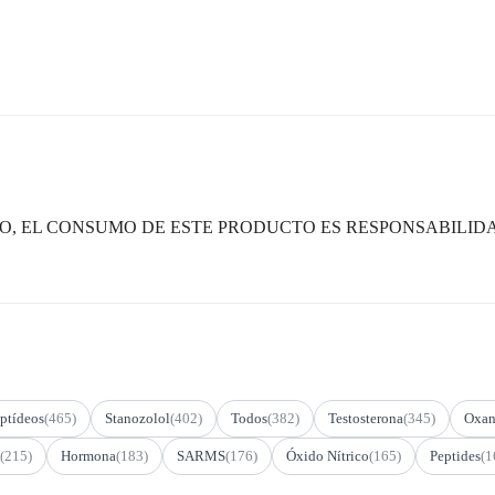
, EL CONSUMO DE ESTE PRODUCTO ES RESPONSABILIDA
ptídeos
(465)
Stanozolol
(402)
Todos
(382)
Testosterona
(345)
Oxan
(215)
Hormona
(183)
SARMS
(176)
Óxido Nítrico
(165)
Peptides
(1