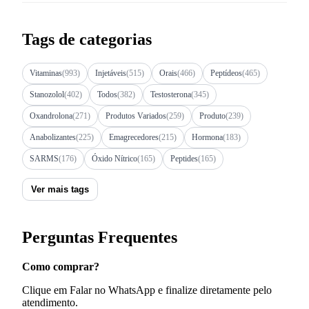
Tags de categorias
Vitaminas
(993)
Injetáveis
(515)
Orais
(466)
Peptídeos
(465)
Stanozolol
(402)
Todos
(382)
Testosterona
(345)
Oxandrolona
(271)
Produtos Variados
(259)
Produto
(239)
Anabolizantes
(225)
Emagrecedores
(215)
Hormona
(183)
SARMS
(176)
Óxido Nítrico
(165)
Peptides
(165)
Ver mais tags
Perguntas Frequentes
Como comprar?
Clique em Falar no WhatsApp e finalize diretamente pelo
atendimento.