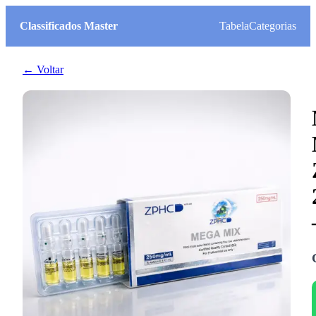
Classificados Master
Tabela
Categorias
← Voltar