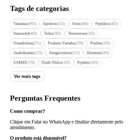
Tags de categorias
Vitaminas
(993)
Injetáveis
(515)
Orais
(466)
Peptídeos
(465)
Stanozolol
(402)
Todos
(382)
Testosterona
(345)
Oxandrolona
(271)
Produtos Variados
(259)
Produto
(239)
Anabolizantes
(225)
Emagrecedores
(215)
Hormona
(183)
SARMS
(176)
Óxido Nítrico
(165)
Peptides
(165)
Ver mais tags
Perguntas Frequentes
Como comprar?
Clique em Falar no WhatsApp e finalize diretamente pelo
atendimento.
O produto está disponível?