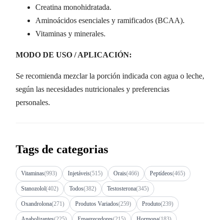
Creatina monohidratada.
Aminoácidos esenciales y ramificados (BCAA).
Vitaminas y minerales.
MODO DE USO / APLICACIÓN:
Se recomienda mezclar la porción indicada con agua o leche,
según las necesidades nutricionales y preferencias
personales.
Tags de categorias
Vitaminas
(993)
Injetáveis
(515)
Orais
(466)
Peptídeos
(465)
Stanozolol
(402)
Todos
(382)
Testosterona
(345)
Oxandrolona
(271)
Produtos Variados
(259)
Produto
(239)
Anabolizantes
(225)
Emagrecedores
(215)
Hormona
(183)