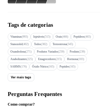
Tags de categorias
Vitaminas
(993)
Injetáveis
(515)
Orais
(466)
Peptídeos
(465)
Stanozolol
(402)
Todos
(382)
Testosterona
(345)
Oxandrolona
(271)
Produtos Variados
(259)
Produto
(239)
Anabolizantes
(225)
Emagrecedores
(215)
Hormona
(183)
SARMS
(176)
Óxido Nítrico
(165)
Peptides
(165)
Ver mais tags
Perguntas Frequentes
Como comprar?