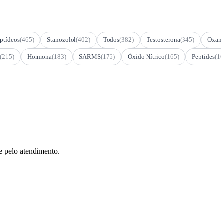
ptídeos
(465)
Stanozolol
(402)
Todos
(382)
Testosterona
(345)
Oxan
(215)
Hormona
(183)
SARMS
(176)
Óxido Nítrico
(165)
Peptides
(1
e pelo atendimento.