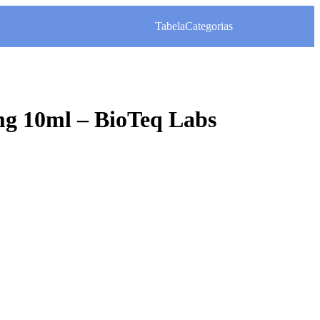
Tabela
Categorias
g 10ml – BioTeq Labs