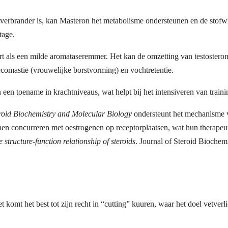
verbrander is, kan Masteron het metabolisme ondersteunen en de stofwis
tage.
 als een milde aromataseremmer. Het kan de omzetting van testosteron i
omastie (vrouwelijke borstvorming) en vochtretentie.
en toename in krachtniveaus, wat helpt bij het intensiveren van traini
eroid Biochemistry and Molecular Biology
ondersteunt het mechanisme v
n concurreren met oestrogenen op receptorplaatsen, wat hun therapeut
 structure-function relationship of steroids
. Journal of Steroid Biochem
 komt het best tot zijn recht in “cutting” kuuren, waar het doel vetverl