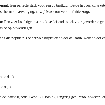
onaat:
Een perfecte stack voor een cuttingkuur. Beide hebben korte ester
asishormoonvervanging, terwijl Masteron voor definitie zorgt.
t:
Een zeer krachtige, maar ook veeleisende stack voor gevorderde geb
risico op bijwerkingen.
tack die populair is onder wedstrijdatleten voor de laatste weken voor
m de dag)
de dag)
na de laatste injectie. Gebruik Clomid (50mg/dag gedurende 4 weken)