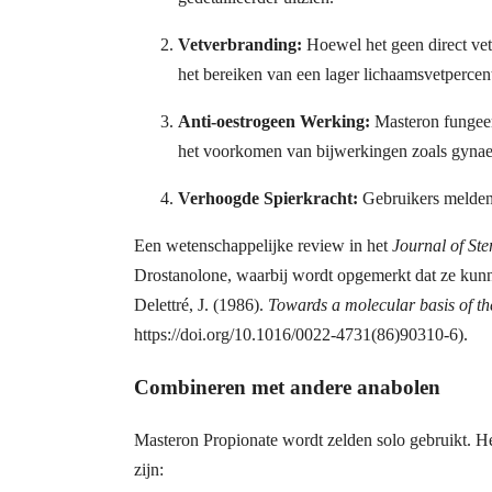
Vetverbranding:
Hoewel het geen direct vet
het bereiken van een lager lichaamsvetpercen
Anti-oestrogeen Werking:
Masteron fungeert
het voorkomen van bijwerkingen zoals gynaec
Verhoogde Spierkracht:
Gebruikers melden e
Een wetenschappelijke review in het
Journal of St
Drostanolone, waarbij wordt opgemerkt dat ze kunne
Delettré, J. (1986).
Towards a molecular basis of the
https://doi.org/10.1016/0022-4731(86)90310-6).
Combineren met andere anabolen
Masteron Propionate wordt zelden solo gebruikt. Het
zijn: