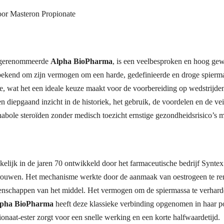
oor Masteron Propionate
t gerenommeerde
Alpha BioPharma
, is een veelbesproken en hoog gew
ekend om zijn vermogen om een harde, gedefinieerde en droge spiermass
e, wat het een ideale keuze maakt voor de voorbereiding op wedstrijde
een diepgaand inzicht in de historiek, het gebruik, de voordelen en de ve
nabole steroïden zonder medisch toezicht ernstige gezondheidsrisico’s 
lijk in de jaren 70 ontwikkeld door het farmaceutische bedrijf Syntex
vrouwen. Het mechanisme werkte door de aanmaak van oestrogeen te re
genschappen van het middel. Het vermogen om de spiermassa te verharde
pha BioPharma
heeft deze klassieke verbinding opgenomen in haar por
naat-ester zorgt voor een snelle werking en een korte halfwaardetijd.