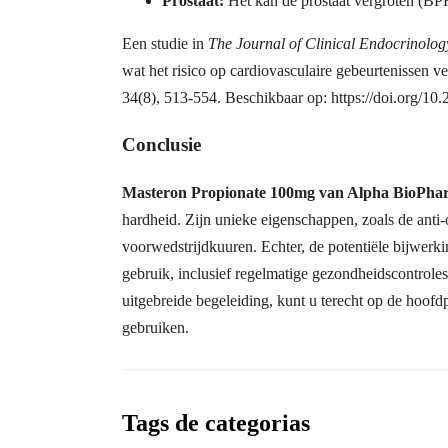
Prostaat:
Het kan de prostaat vergroten (BP
Een studie in
The Journal of Clinical Endocrinolo
wat het risico op cardiovasculaire gebeurtenissen v
34(8), 513-554. Beschikbaar op: https://doi.org/
Conclusie
Masteron Propionate 100mg van Alpha BioPha
hardheid. Zijn unieke eigenschappen, zoals de anti
voorwedstrijdkuuren. Echter, de potentiële bijwer
gebruik, inclusief regelmatige gezondheidscontroles
uitgebreide begeleiding, kunt u terecht op de hoof
gebruiken.
Tags de categorias