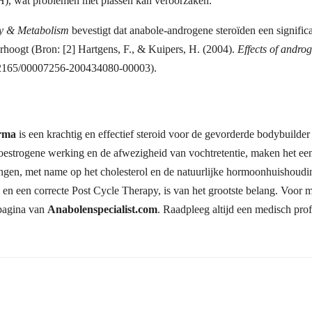
H), wat problemen met plassen kan veroorzaken.
gy & Metabolism
bevestigt dat anabole-androgene steroïden een signific
erhoogt (Bron: [2] Hartgens, F., & Kuipers, H. (2004).
Effects of androg
10.2165/00007256-200434080-00003).
rma
is een krachtig en effectief steroid voor de gevorderde bodybuilder d
-oestrogene werking en de afwezigheid van vochtretentie, maken het ee
kingen, met name op het cholesterol en de natuurlijke hormoonhuishou
 en een correcte Post Cycle Therapy, is van het grootste belang. Voor 
dpagina van
Anabolenspecialist.com
. Raadpleeg altijd een medisch pro