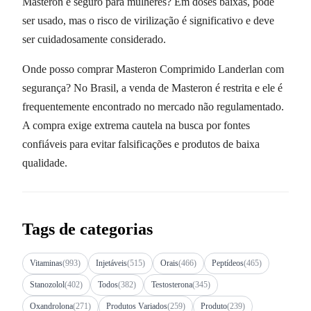
Masteron é seguro para mulheres? Em doses baixas, pode
ser usado, mas o risco de virilização é significativo e deve
ser cuidadosamente considerado.
Onde posso comprar Masteron Comprimido Landerlan com
segurança? No Brasil, a venda de Masteron é restrita e ele é
frequentemente encontrado no mercado não regulamentado.
A compra exige extrema cautela na busca por fontes
confiáveis para evitar falsificações e produtos de baixa
qualidade.
Tags de categorias
Vitaminas
(993)
Injetáveis
(515)
Orais
(466)
Peptídeos
(465)
Stanozolol
(402)
Todos
(382)
Testosterona
(345)
Oxandrolona
(271)
Produtos Variados
(259)
Produto
(239)