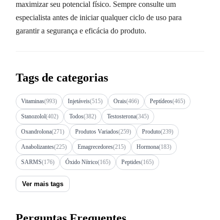
maximizar seu potencial físico. Sempre consulte um
especialista antes de iniciar qualquer ciclo de uso para
garantir a segurança e eficácia do produto.
Tags de categorias
Vitaminas
(993)
Injetáveis
(515)
Orais
(466)
Peptídeos
(465)
Stanozolol
(402)
Todos
(382)
Testosterona
(345)
Oxandrolona
(271)
Produtos Variados
(259)
Produto
(239)
Anabolizantes
(225)
Emagrecedores
(215)
Hormona
(183)
SARMS
(176)
Óxido Nítrico
(165)
Peptides
(165)
Ver mais tags
Perguntas Frequentes