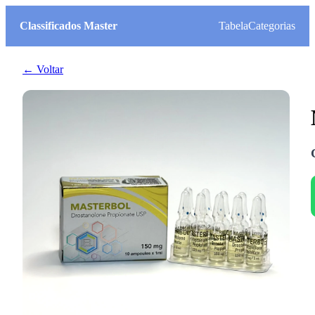
Classificados Master
Tabela
Categorias
← Voltar