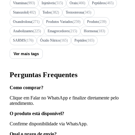
Vitaminas
(993)
Injetáveis
(515)
Orais
(466)
Peptídeos
(465)
Stanozolol
(402)
Todos
(382)
Testosterona
(345)
Oxandrolona
(271)
Produtos Variados
(259)
Produto
(239)
Anabolizantes
(225)
Emagrecedores
(215)
Hormona
(183)
SARMS
(176)
Óxido Nítrico
(165)
Peptides
(165)
Ver mais tags
Perguntas Frequentes
Como comprar?
Clique em Falar no WhatsApp e finalize diretamente pelo
atendimento.
O produto está disponível?
Confirme disponibilidade via WhatsApp.
Qual o prazo de envio?