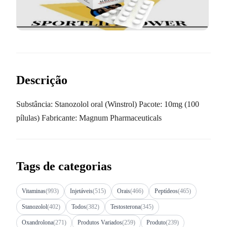
Descrição
Substância: Stanozolol oral (Winstrol) Pacote: 10mg (100
pílulas) Fabricante: Magnum Pharmaceuticals
Tags de categorias
Vitaminas
(993)
Injetáveis
(515)
Orais
(466)
Peptídeos
(465)
Stanozolol
(402)
Todos
(382)
Testosterona
(345)
Oxandrolona
(271)
Produtos Variados
(259)
Produto
(239)