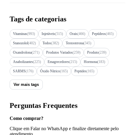
Tags de categorias
Vitaminas
(993)
Injetáveis
(515)
Orais
(466)
Peptídeos
(465)
Stanozolol
(402)
Todos
(382)
Testosterona
(345)
Oxandrolona
(271)
Produtos Variados
(259)
Produto
(239)
Anabolizantes
(225)
Emagrecedores
(215)
Hormona
(183)
SARMS
(176)
Óxido Nítrico
(165)
Peptides
(165)
Ver mais tags
Perguntas Frequentes
Como comprar?
Clique em Falar no WhatsApp e finalize diretamente pelo
atendimento.